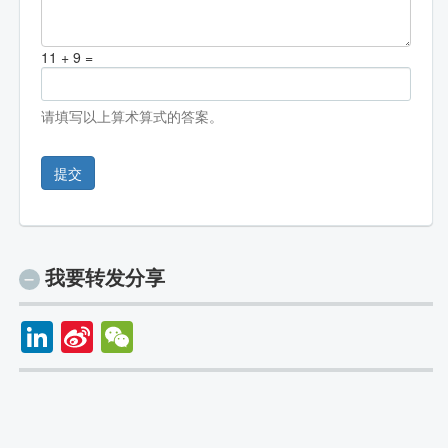
11 + 9 =
请填写以上算术算式的答案。
提交
我要转发分享