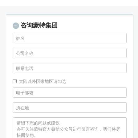
咨询蒙特集团
大陆以外国家地区请勾选