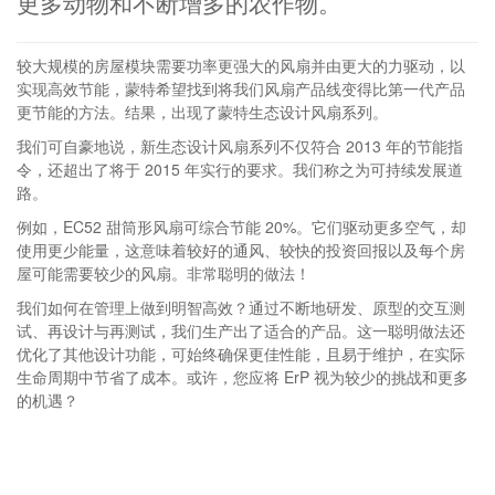
更多动物和不断增多的农作物。
较大规模的房屋模块需要功率更强大的风扇并由更大的力驱动，以
实现高效节能，蒙特希望找到将我们风扇产品线变得比第一代产品
更节能的方法。结果，出现了蒙特生态设计风扇系列。
我们可自豪地说，新生态设计风扇系列不仅符合 2013 年的节能指
令，还超出了将于 2015 年实行的要求。我们称之为可持续发展道
路。
例如，EC52 甜筒形风扇可综合节能 20%。它们驱动更多空气，却
使用更少能量，这意味着较好的通风、较快的投资回报以及每个房
屋可能需要较少的风扇。非常聪明的做法！
我们如何在管理上做到明智高效？通过不断地研发、原型的交互测
试、再设计与再测试，我们生产出了适合的产品。这一聪明做法还
优化了其他设计功能，可始终确保更佳性能，且易于维护，在实际
生命周期中节省了成本。或许，您应将 ErP 视为较少的挑战和更多
的机遇？