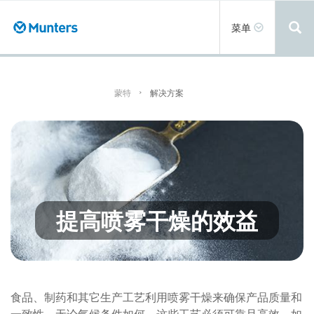
跳
转
Toggle
菜单
到
navigation
主
要
内
容
蒙特
解决方案
提高喷雾干燥的效益
食品、制药和其它生产工艺利用喷雾干燥来确保产品质量和
一致性。无论气候条件如何，这些工艺必须可靠且高效，如