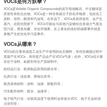
VOCs是何方妖孽？
VOCs是Volatile Organic Compounds的首字母缩略词，中文翻译是
挥发性有机化合物。VOCs是一种含有碳分子的化学物质，包括化工
原料，溶剂，醇类和汽油等。在常温下，VOCs具有挥发性，会产生
蒸汽；在阳光照射下，VOCs可能会与其他污染物结合形成大气复合
型污染，诱发灰霾、光化学烟雾。史上著名的洛杉矶烟雾事件就是
臭氧产生的光化学污染事件。
VOCs从哪来？
VOCs的主要来源是工业生产中使用的化石燃料，有些在燃烧过程中
直接产生VOCs，有些是产品会产生VOCs气体；此外，VOCs也大量
存在于涂料、粘胶剂等生产原材料中。
纺织品行业：鞋类制品所用的胶水等；
玩具行业：涂改液、香味玩具等；
家具装饰材料：涂料、油漆、胶黏剂等；
汽车配件材料：胶水、油漆等；
电子电气行业：在较高温度下使用时会挥发出VOC、电子五金的清
洁溶剂等；