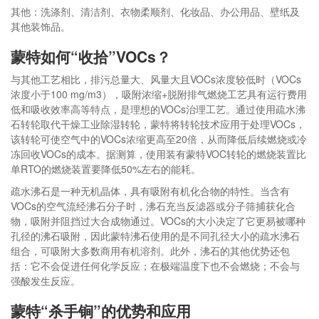
其他：洗涤剂、清洁剂、衣物柔顺剂、化妆品、办公用品、壁纸及
其他装饰品。
蒙特如何“收拾”VOCs？
与其他工艺相比，排污总量大、风量大且VOCs浓度较低时（VOCs
浓度小于100 mg/m3），吸附浓缩+脱附排气燃烧工艺具有运行费用
低和吸收效率高等特点，是理想的VOCs治理工艺。通过使用疏水沸
石转轮取代干燥工业除湿转轮，蒙特将转轮技术应用于处理VOCs，
该转轮可使空气中的VOCs浓缩更高至20倍，从而降低后续燃烧或冷
冻回收VOCs的成本。据测算，使用装有蒙特VOC转轮的燃烧装置比
单RTO的燃烧装置要降低50%左右的能耗。
疏水沸石是一种无机晶体，具有吸附有机化合物的特性。当含有
VOCs的空气流经沸石分子时，沸石充当反滤器或分子筛捕获化合
物，吸附并阻挡过大合成物通过。VOCs的大小决定了它更易被哪种
孔径的沸石吸附，因此蒙特沸石使用的是不同孔径大小的疏水沸石
组合，可吸附大多数商用有机溶剂。此外，沸石的其他优势还包
括：它不会促进任何化学反应；在极端温度下也不会燃烧；不会与
强酸发生反应。
蒙特“杀手锏”的优势和应用