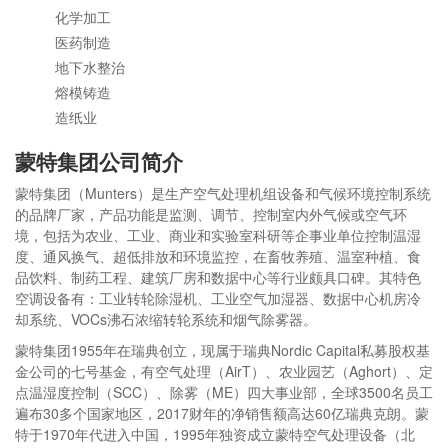
化学加工
医药制造
地下水整治
熔模铸造
造纸业
蒙特集团公司简介
蒙特集团（Munters）是生产空气处理机组设备和气候环境控制系统
的品牌厂家，产品功能是监测、调节、控制室内外气候或空气环
境，包括为农业、工业、商业和实验室科研等企事业单位控制温湿
度、通风换气、超低排放和环境监控，在畜牧养殖、温室种植、食
品饮料、制药工程、建筑厂房和数据中心等行业颇具口碑。其特色
空调设备有：工业转轮除湿机、工业空气加湿器、数据中心机房冷
却系统、VOCs沸石浓缩转轮系统和烟气除雾器。
蒙特集团1955年在瑞典创立，现属于瑞典Nordic Capital私募股权基
金公司的七号基金，有空气处理（AirT）、农业园艺（Aghort）、定
点温湿度控制（SCC）、除雾（ME）四大事业部，全球3500名员工
遍布30多个国家地区，2017财年的净销售额高达60亿瑞典克朗。蒙
特于1970年代进入中国，1995年独资成立蒙特空气处理设备（北