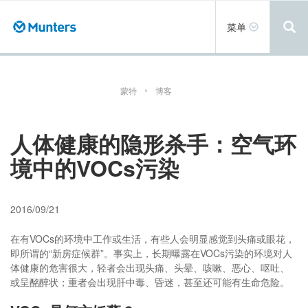
跳
转
Toggle
菜单
到
navigation
主
要
内
容
蒙特
博客
人体健康的隐形杀手：空气环
境中的VOCs污染
2016/09/21
在有VOCs的环境中工作或生活，有些人会明显感觉到头痛或眼花，
即所谓的“新房症候群”。事实上，长期曝露在VOCs污染的环境对人
体健康的危害很大，轻者会出现头痛、头晕、咳嗽、恶心、呕吐、
或呈酩醉状；重者会出现肝中毒、昏迷，甚至还可能有生命危险。