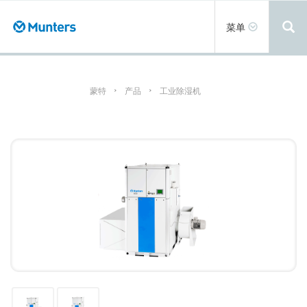
跳
转
Toggle
菜单
到
navigation
主
要
内
容
蒙特
产品
工业除湿机