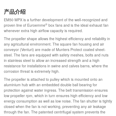
产品介绍
EM50 MPX is a further development of the well-recognized and
®
proven line of Euroemme
box fans and is the ideal exhaust fan
whenever extra high airflow capacity is required.
The propeller shape allows the highest efficiency and reliability in
any agricultural environment. The square fan housing and air
conveyor (Venturi) are made of Munters Protect coated sheet-
steel. The fans are equipped with safety meshes, bolts and nuts
in stainless steel to allow an increased strength and a high
resistance for installations in swine and calves barns, where the
corrosion threat is extremely high.
The propeller is attached to pulley which is mounted onto an
aluminium hub with an embedded double ball bearing for
protection against water ingress. The belt transmission ensures
low propeller rpm, which in turn ensures high efficiency and low
energy consumption as well as low noise. The fan shutter is tightly
closed when the fan is not working, preventing any air leakage
through the fan. The patented centrifugal system prevents the