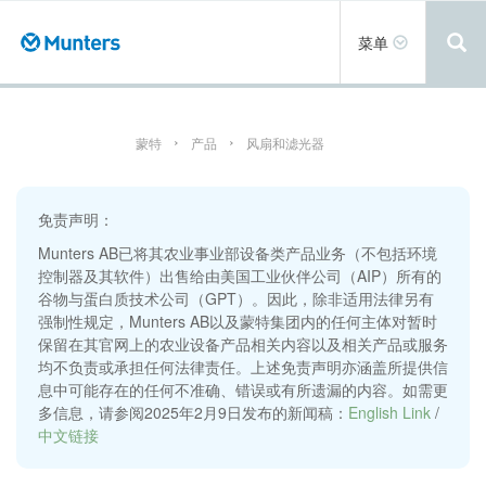
跳
转
Toggle
菜单
到
navigation
主
要
内
容
蒙特
产品
风扇和滤光器
免责声明：
Munters AB已将其农业事业部设备类产品业务（不包括环境
控制器及其软件）出售给由美国工业伙伴公司（AIP）所有的
谷物与蛋白质技术公司（GPT）。因此，除非适用法律另有
强制性规定，Munters AB以及蒙特集团内的任何主体对暂时
保留在其官网上的农业设备产品相关内容以及相关产品或服务
均不负责或承担任何法律责任。上述免责声明亦涵盖所提供信
息中可能存在的任何不准确、错误或有所遗漏的内容。如需更
多信息，请参阅2025年2月9日发布的新闻稿：
English Link
/
中文链接