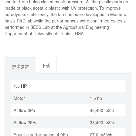
shutter from being closed by air pressure. All the plastic parts are
made of black acetalic plastic with UV protection. To improve
aerodynamic efficiency, the fan has been developed in Munters
Italy’s R&D lab while the performances were confirmed by tests
performed in BESS Lab at the Agricultural Engineering
Department of University of Illinois – USA.
下载
技术参数
1.5 HP
Motor
1.5 hp
Airflow 0Pa
42,400 m3/h
Airflow 25Pa
38,400 m3/h
Specific performance at 0Pa
27.0 m3/wh