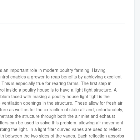
ys an important role in modern poultry farming. Having
ntrol enables a grower to reap benefits by achieving excellent
This is especially true for rearing farms. The first step in
rol inside a poultry house is to have a light tight structure. A
oblem faced with making a poultry house light tight is the
 ventilation openings in the structure. These allow for fresh air
ture as well as for the extraction of stale air and, unfortunately,
enetrate the structure through both the air inlet and exhaust
ilters can be used to solve this problem, allowing air movement
ing the light. In a light filter curved vanes are used to reflect
rth between the two sides of the vanes. Each reflection absorbs