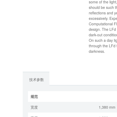
some of the light
should be such th
reflections and y
excessively. Exp
Computational Fl
design. The LFd 
dark-out conditio
On such a day lig
through the LFd t
darkness.
技术参数
规范
宽度
1,380 mm