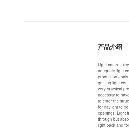
产品介绍
Light control pla
adequate light co
production goals. 
gaining light cont
very practical pr
necessity to have
to enter the struc
for daylight to p
openings. Light f
through but absorb
light back and fo