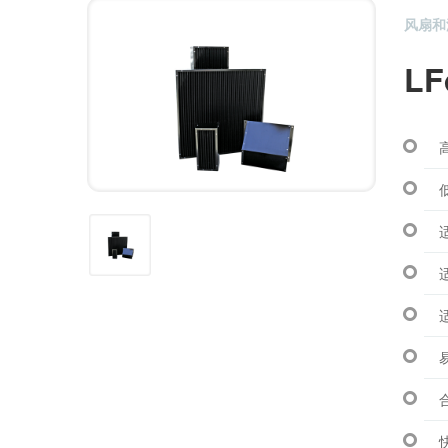
风扇和
L