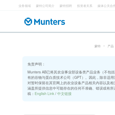
业务领域
蒙特公司简介
蒙特招聘
投资者关系
媒体公关合
顶
Main
跳
部
navigation
转
菜
到
单
主
要
内
容
蒙特
产品
免责声明：
Munters AB已将其农业事业部设备类产品业务（不
有的谷物与蛋白质技术公司（GPT）。因此，除非适用法律
对暂时保留在其官网上的农业设备产品相关内容以及相
涵盖所提供信息中可能存在的任何不准确、错误或有所遗
稿：
English Link
/
中文链接