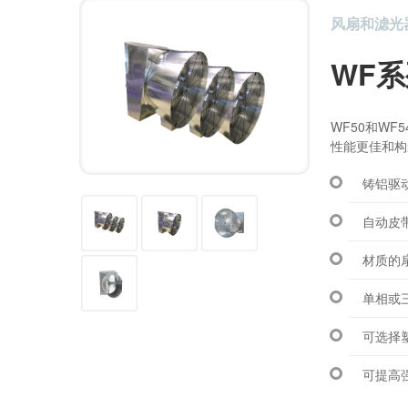
风扇和滤光器
WF
WF50和W
性能更佳和构
铸铝驱
自动皮
材质的
单相或
可选择
可提高