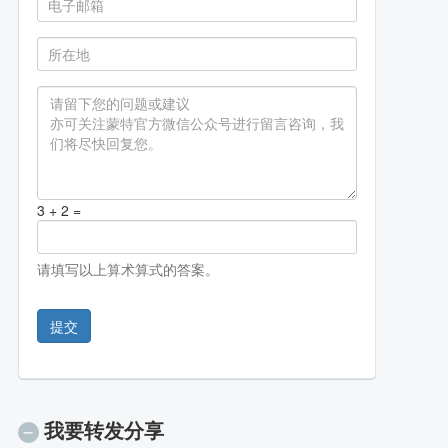
3 + 2 =
请填写以上算术算式的答案。
提交
我要转发分享