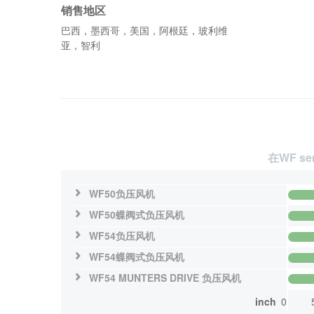
销售地区
巴西，墨西哥，美国，阿根廷，玻利维
亚，智利
在WF s
WF50负压风机
WF50蝶阀式负压风机
WF54负压风机
WF54蝶阀式负压风机
WF54 MUNTERS DRIVE 负压风机
inch
0