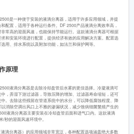
 2500是一种便于安装的液滴分离器，适用于许多应用领域，并提
和配置，适用于各种运行条件。DF 2500产品液滴分离效率高，
对非常高的迎面风速，也能保持节能运行。这款液滴分离器可根据
要求和安装环境进行配置，提供经济有效的应用解决方案。配置选
可选用、排水系统以及附加功能，如法兰和保护网等。
作原理
 2500液滴分离器是去除冷却盘管后水雾的更佳选择。冷凝液滴可
统中，弄湿下游过滤器，导致压降的增加、过滤器寿命缩短，还可
统中。去除这些残留在管道系统中的水分，可以降低腐蚀程度、降
可以消除空调出风口上不雅的渗漏状况，减少致病细菌繁殖产生的
 2500液滴分离器主要安装在冷却盘管后面和进气口内。这款液滴
5米/秒的迎面风速环境中。
雾器（液滴分离器）的应用领域非常宽泛，各种配置选项涵盖绝大多数