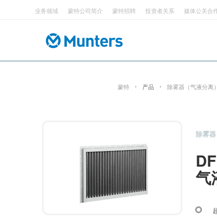
业务领域
蒙特公司简介
蒙特招聘
投资者关系
媒体公关合
顶
Main
跳
部
navigation
转
菜
到
单
主
要
内
容
蒙特
产品
除雾器（气液分离
除雾器 
D
气