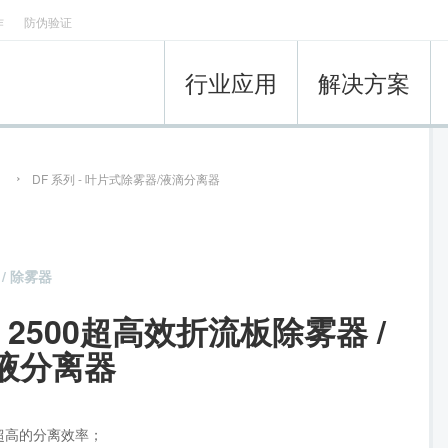
作
防伪验证
行业应用
解决方案
）
DF 系列 - 叶片式除雾器/液滴分离器
/ 除雾器
F 2500超高效折流板除雾器 /
液分离器
超高的分离效率；