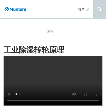
跳
转
Toggle
菜单
到
navigation
主
要
内
容
蒙特
工业除湿转轮原理