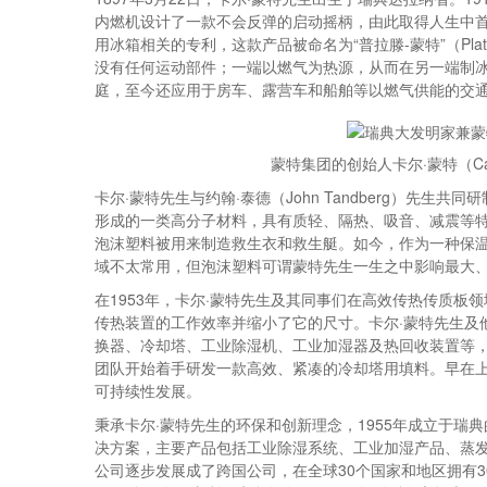
内燃机设计了一款不会反弹的启动摇柄，由此取得人生中首
用冰箱相关的专利，这款产品被命名为“普拉滕-蒙特”（Plat
没有任何运动部件；一端以燃气为热源，从而在另一端制冰
庭，至今还应用于房车、露营车和船舶等以燃气供能的交
蒙特集团的创始人卡尔·蒙特（Car
卡尔·蒙特先生与约翰·泰德（John Tandberg）先
形成的一类高分子材料，具有质轻、隔热、吸音、减震等特
泡沫塑料被用来制造救生衣和救生艇。如今，作为一种保
域不太常用，但泡沫塑料可谓蒙特先生一生之中影响最大
在1953年，卡尔·蒙特先生及其同事们在高效传热传质
传热装置的工作效率并缩小了它的尺寸。卡尔·蒙特先生及
换器、冷却塔、工业除湿机、工业加湿器及热回收装置等
团队开始着手研发一款高效、紧凑的冷却塔用填料。早在上
可持续性发展。
秉承卡尔·蒙特先生的环保和创新理念，1955年成立于
决方案，主要产品包括工业除湿系统、工业加湿产品、蒸发
公司逐步发展成了跨国公司，在全球30个国家和地区拥有3