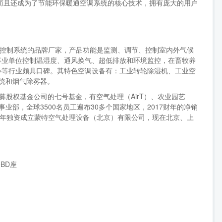
，而且还成为了节能环保暖通空调系统的核心技术，拥有庞大的用户
环境控制系统的品牌厂家，产品功能是监测、调节、控制室内外气候
事业单位控制温湿度、通风换气、超低排放和环境监控，在畜牧养
心等行业颇具口碑。其特色空调设备有：工业转轮除湿机、工业空
系统和烟气除雾器。
tal私募股权基金公司的七号基金，有空气处理（AirT）、农业园艺
大事业部，全球3500名员工遍布30多个国家地区，2017财年的净销
995年独资成立蒙特空气处理设备（北京）有限公司，现在北京、上
BD座