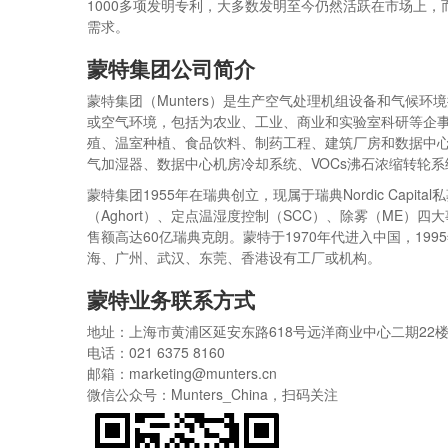
1000多项发明专利，大多数发明至今仍然活跃在市场上
需求。
蒙特集团公司简介
蒙特集团（Munters）是生产空气处理机组设备和气候
或空气环境，包括为农业、工业、商业和实验室科研等企
殖、温室种植、食品饮料、制药工程、建筑厂房和数据中
气加湿器、数据中心机房冷却系统、VOCs沸石浓缩转轮
蒙特集团1955年在瑞典创立，现属于瑞典Nordic Capi
（Aghort）、定点温湿度控制（SCC）、除雾（ME）四
售额高达60亿瑞典克朗。蒙特于1970年代进入中国，1
海、广州、武汉、东莞、香港设有工厂或机构。
蒙特业务联系方式
地址：上海市黄浦区延安东路618号远洋商业中心二期22楼
电话：021 6375 8160
邮箱：marketing@munters.cn
微信公众号：Munters_China，扫码关注