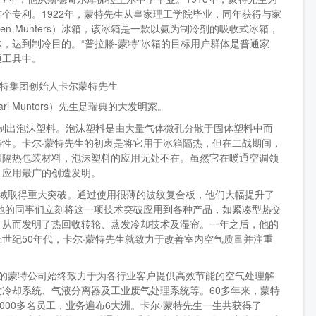
个专利。1922年，蒙特先生从皇家理工学院毕业，同年获得与家
en-Munters）冰箱，该冰箱是一款以氨为制冷剂的吸收式冰箱，
，达到制冷目的。“普拉滕-蒙特”冰箱的目标用户群体是普通家
通工具中。
l Munters）先生是瑞典的大发明家。
生共同研制出泡沫塑料。泡沫塑料是由大量气体微孔分散于固体塑料中而
性。卡尔·蒙特先生的初衷是将它用于冰箱隔热，但在二战期间，
温隔热包装材料，泡沫塑料的应用无处不在。虽然它在暖通空调领
、应用最广的创造发明。
板领域取得重大突破。通过使用很薄的波纹复合板，他们大幅提升了
他的同事们立刻将这一项技术突破应用到各种产品，如紧凑型热交
，从而发明了热回收转轮、蒸发冷却技术及湿帘。一年之后，他的
世纪50年代，卡尔·蒙特先生就致力于改善室内空气质量并注重
瑞典的蒙特公司始终致力于为各行业客户提供高效节能的空气处理解
冷却系统、气液分离器及工业废气处理系统等。60多年来，蒙特
000多名员工，业务遍布6大洲。卡尔·蒙特先生一生共获得了