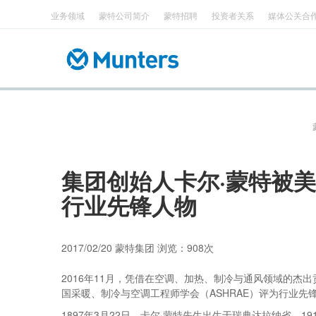
业务领域
蒙特公司简介
蒙特招聘
投资者关系
媒体公关合
顶
Main
跳
部
navigation
转
菜
到
单
主
要
内
容
集团创始人卡尔·蒙特被美
行业先锋人物
2017/02/20
蒙特集团 浏览：908次
2016年11月，凭借在空调、加热、制冷与通风领域的杰出贡献
国采暖、制冷与空调工程师学会（ASHRAE）评为行业
1897年3月22日，卡尔·蒙特先生出生于瑞典达拉纳省。1