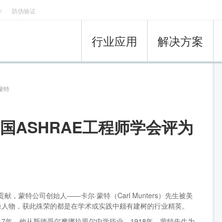
作
防伪验证
行业应用
解决方案
蒙特
国ASHRAE工程师学会评为
，蒙特公司创始人——卡尔·蒙特（Carl Munters）先生被美
先锋人物，获此殊荣的都是在学术或实践中颇有建树的行业精英。
917年，他从斯德哥尔摩挪拉里尔中学毕业。1918年，蒙特先生为