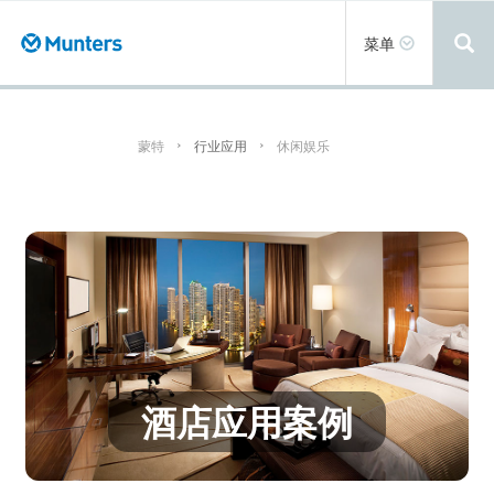
跳
转
Toggle
菜单
到
navigation
主
要
内
容
蒙特
行业应用
休闲娱乐
酒店应用案例