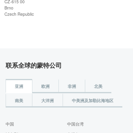
CZ-615 00
Brno
Czech Republic
联系全球的蒙特公司
亚洲
欧洲
非洲
北美
南美
大洋洲
中美洲及加勒比海地区
中国
中国台湾