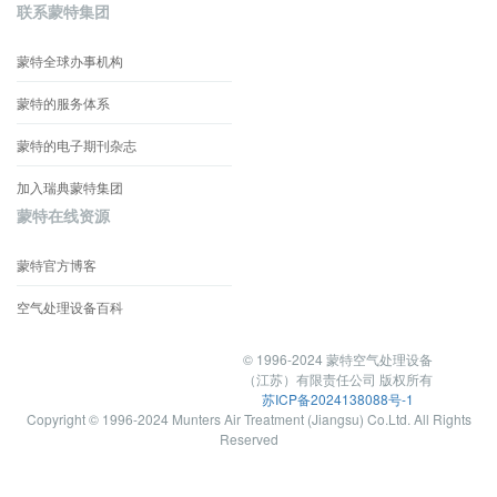
联系蒙特集团
蒙特全球办事机构
蒙特的服务体系
蒙特的电子期刊杂志
加入瑞典蒙特集团
蒙特在线资源
蒙特官方博客
空气处理设备百科
© 1996-2024 蒙特空气处理设备
（江苏）有限责任公司 版权所有
苏ICP备2024138088号-1
Copyright © 1996-2024 Munters Air Treatment (Jiangsu) Co.Ltd. All Rights
Reserved