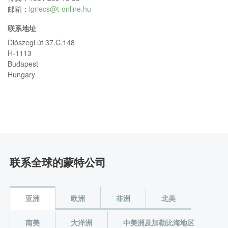
邮箱：
lgriecs@t-online.hu
联系地址
Diószegi út 37.C.148
H-1113
Budapest
Hungary
联系全球的蒙特公司
亚洲
欧洲
非洲
北美
南美
大洋洲
中美洲及加勒比海地区