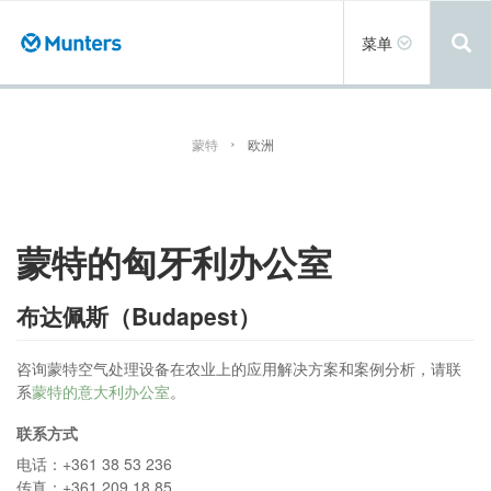
跳
转
Toggle
菜单
到
navigation
主
要
内
容
蒙特
欧洲
蒙特的匈牙利办公室
布达佩斯（Budapest）
咨询蒙特空气处理设备在农业上的应用解决方案和案例分析，请联
系
蒙特的意大利办公室
。
联系方式
电话：+361 38 53 236
传真：+361 209 18 85