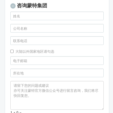
咨询蒙特集团
大陆以外国家地区请勾选
1 + 0 =