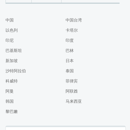
中国
中国台湾
以色列
卡塔尔
印尼
印度
巴基斯坦
巴林
新加坡
日本
沙特阿拉伯
泰国
科威特
菲律宾
阿曼
阿联酋
韩国
马来西亚
黎巴嫩