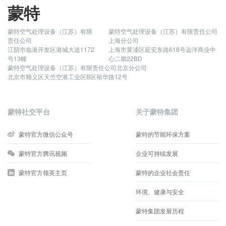
蒙特
蒙特空气处理设备（江苏）有限
蒙特空气处理设备（江苏）有限责任公司
责任公司
上海分公司
江阴市临港开发区港城大道1172
上海市黄浦区延安东路618号远洋商业中
号13幢
心二期22BD
蒙特空气处理设备（江苏）有限责任公司北京分公司
北京市顺义区天竺空港工业区B区裕华路12号
蒙特社交平台
关于蒙特集团
蒙特官方微信公众号
蒙特的节能环保方案
蒙特官方腾讯视频
企业可持续发展
蒙特官方领英主页
蒙特的企业社会责任
环境、健康与安全
蒙特集团发展历程