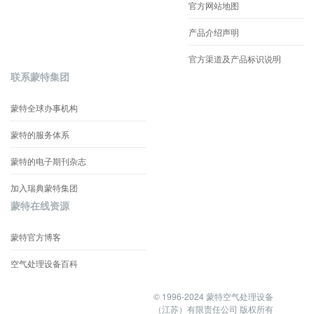
官方网站地图
产品介绍声明
官方渠道及产品标识说明
联系蒙特集团
蒙特全球办事机构
蒙特的服务体系
蒙特的电子期刊杂志
加入瑞典蒙特集团
蒙特在线资源
蒙特官方博客
空气处理设备百科
© 1996-2024 蒙特空气处理设备
（江苏）有限责任公司 版权所有