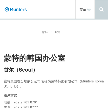
跳
转
Toggle
菜单
到
navigation
主
要
内
容
蒙特
亚洲
蒙特的韩国办公室
首尔（Seoul）
蒙特集团在当地的分公司名称为蒙特韩国有限公司（Munters Korea
SO. LTD）。
联系方式
电话：+82 2 761 8701
传真：+82 2 761 8777