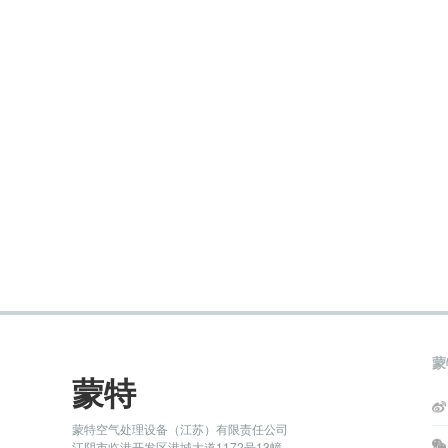
蒙
蒙特
蒙特空气处理设备（江苏）有限责任公司
江阴市临港开发区港城大道1172号13幢