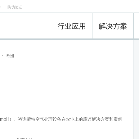
作
防伪验证
行业应用
解决方案
欧洲
 GmbH）。咨询蒙特空气处理设备在农业上的应该解决方案和案例